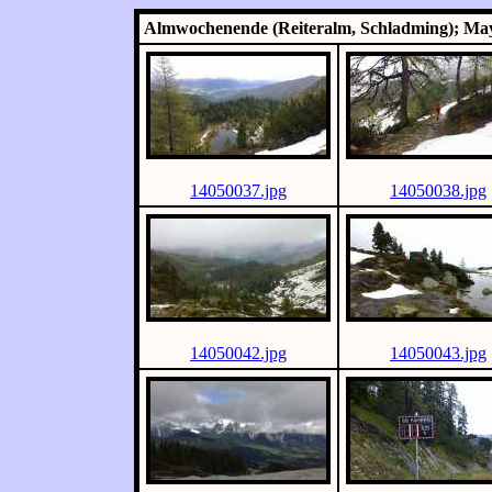
Almwochenende (Reiteralm, Schladming); May 
14050037.jpg
14050038.jpg
14050042.jpg
14050043.jpg