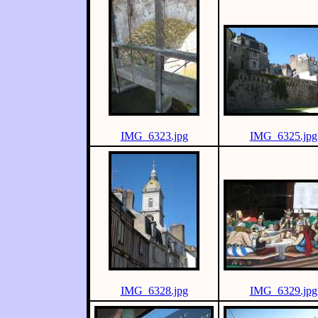
IMG_6323.jpg
IMG_6325.jpg
IMG_6328.jpg
IMG_6329.jpg