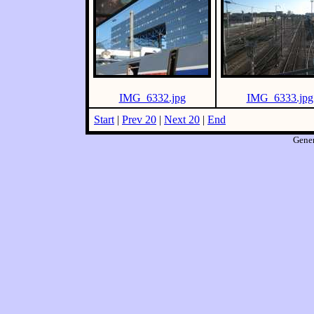
IMG_6332.jpg
IMG_6333.jpg
Start
|
Prev 20
|
Next 20
|
End
Gene